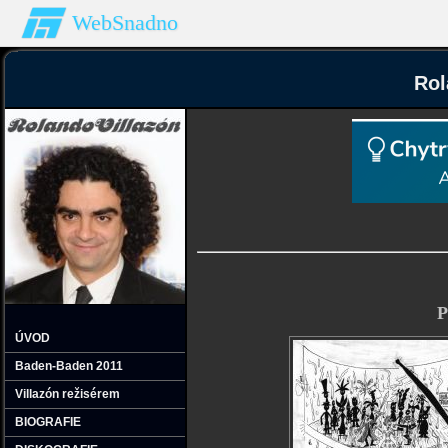
WebSnadno
Rol
P
ÚVOD
Baden-Baden 2011
Villazón režisérem
BIOGRAFIE